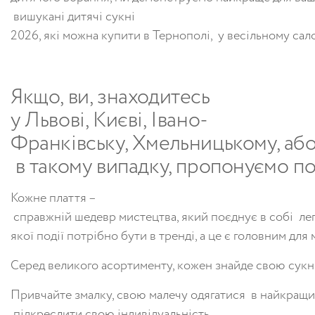
вишукані
дитячі
сукні
2026
,
які
можна
купити
в
Тернополі
,
у
весільному
сал
Якщо
,
ви
,
знаходитесь
у
Львові
,
Києві
,
Івано-
Франківську
,
Хмельницькому
,
аб
в
такому
випадку
,
пропонуємо
по
Кожне
плаття
–
справжній
шедевр
мистецтва
,
який
поєднує
в
собі
ле
якої
події
потрібно
бути
в
тренді
,
а
це
є
головним
для
Серед
великого
асортименту
,
кожен
знайде
свою
сук
Привчайте
змалку
,
свою
малечу
одягатися
в
найкращ
підкреслити
свою
індивідуальність
.