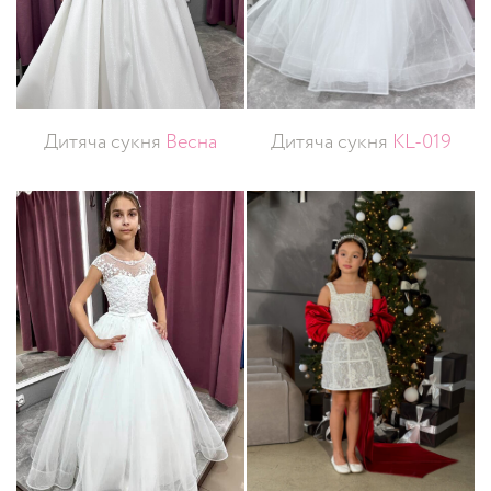
Дитяча сукня
Весна
Дитяча сукня
KL-019