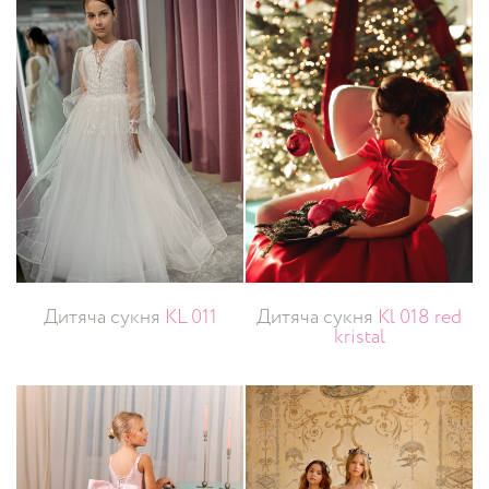
Дитяча сукня
KL 011
Дитяча сукня
Kl 018 red
kristal