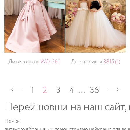
Дитяча сукня
WO-26 1
Дитяча сукня
3815 (1)
1
2
3
4
…
36
Перейшовши
на
наш
сайт
,
Поміж
дитячого
вбрання
,
ми
демонструємо
найкраще
для
ваш