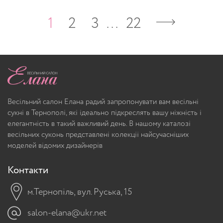
1
2
3
…
22
Весільний салон Елана радий запропонувати вам весільні
сукні в Тернополі, які ідеально підкреслять вашу ніжність і
елегантність в такий важливий день. В нашому каталозі
весільних суконь представлені колекції найсучасніших
моделей відомих дизайнерів
Контакти
м.Тернопіль, вул. Руська, 15
salon-elana@ukr.net