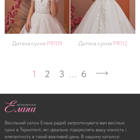
Дитяча сукня
PR109
Дитяча сукня
PR112
1
2
3
…
6
Весільний салон Елана радий запропонувати вам весільні
сукні в Тернополі, які ідеально підкреслять вашу ніжність і
елегантність в такий важливий день. В нашому каталозі