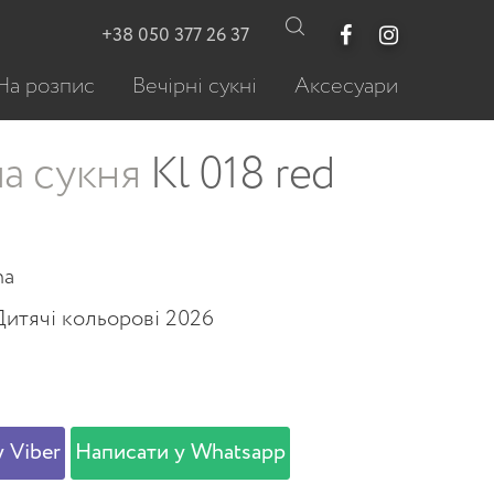
+38 050 377 26 37
На розпис
Вечірні сукні
Аксесуари
а сукня
Kl 018 red
na
Дитячі кольорові 2026
 Viber
Написати у Whatsapp