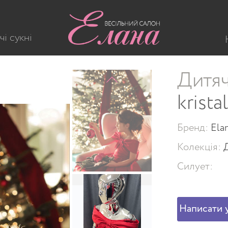
red kristal
чі сукні
Дитяч
kristal
Бренд:
Ela
Колекція:
Силует:
Написати у