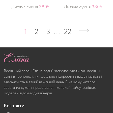
Дитяча сукня
3805
Дитяча сукня
3806
1
2
3
…
22
Весільний салон Елана радий запропонувати вам весільні
сукні в Тернополі, які ідеально підкреслять вашу ніжність і
елегантність в такий важливий день. В нашому каталозі
весільних суконь представлені колекції найсучасніших
моделей відомих дизайнерів
Контакти