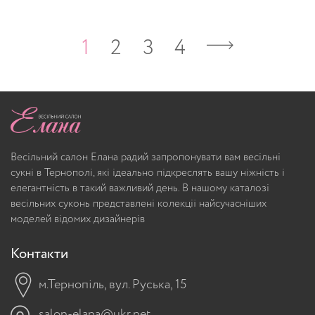
1
2
3
4
Весільний салон Елана радий запропонувати вам весільні
сукні в Тернополі, які ідеально підкреслять вашу ніжність і
елегантність в такий важливий день. В нашому каталозі
весільних суконь представлені колекції найсучасніших
моделей відомих дизайнерів
Контакти
м.Тернопіль, вул. Руська, 15
salon-elana@ukr.net