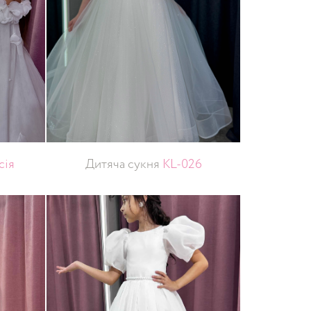
сія
Дитяча сукня
KL-026