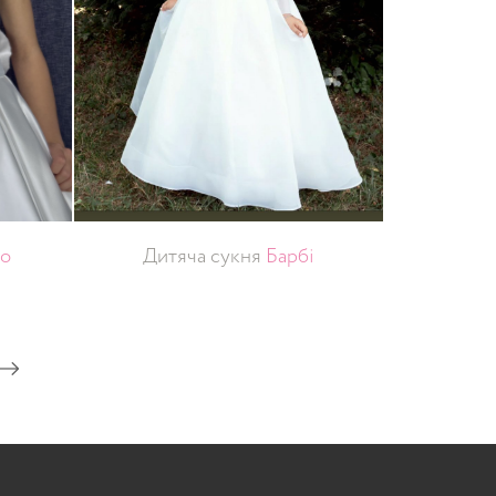
do
Дитяча сукня
Барбі