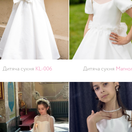
Дитяча сукня
KL-006
Дитяча сукня
Магнол