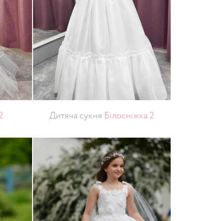
2
Дитяча сукня
Білосніжка 2