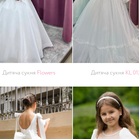
Дитяча сукня
Flowers
Дитяча сукня
KL 01