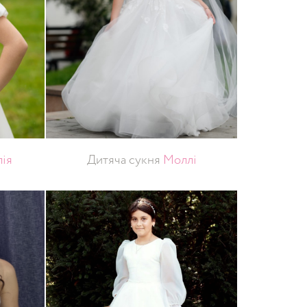
ія
Дитяча сукня
Моллі