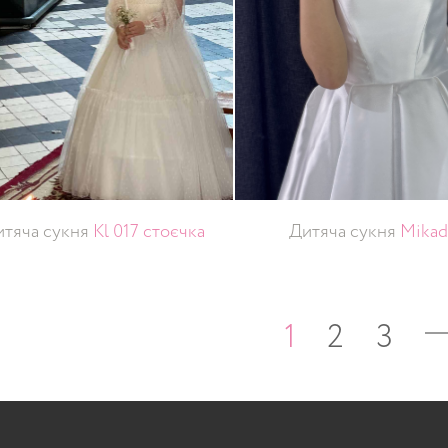
тяча сукня
Kl 017 стоєчка
Дитяча сукня
Mika
1
2
3