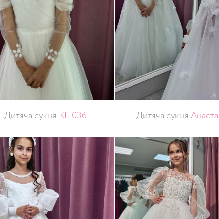
Дитяча сукня
KL-036
Дитяча сукня
Анаста