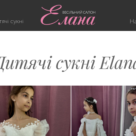
ячі сукні
На
Дитячі сукні Elan