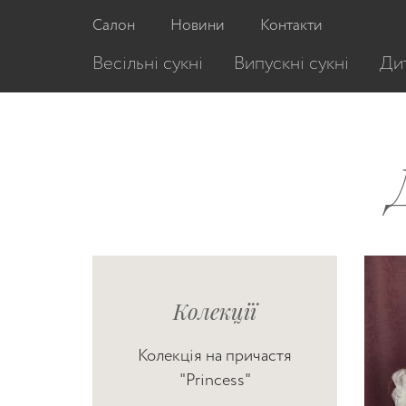
Салон
Новини
Контакти
Весільні сукні
Випускні сукні
Дит
Колекції
Колекція на причастя
"Princess"