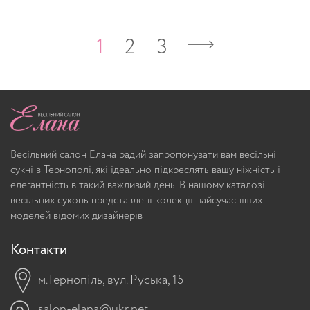
1
2
3
Весільний салон Елана радий запропонувати вам весільні
сукні в Тернополі, які ідеально підкреслять вашу ніжність і
елегантність в такий важливий день. В нашому каталозі
весільних суконь представлені колекції найсучасніших
моделей відомих дизайнерів
Контакти
м.Тернопіль, вул. Руська, 15
salon-elana@ukr.net