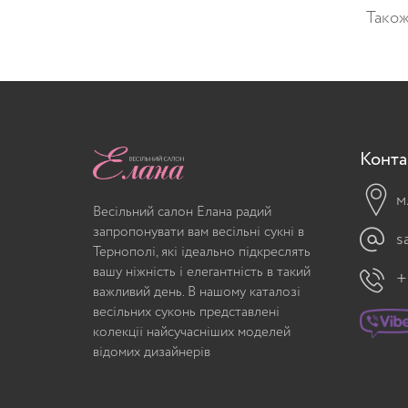
Також
Конта
м
Весільний салон Елана радий
запропонувати вам весільні сукні в
s
Тернополі, які ідеально підкреслять
вашу ніжність і елегантність в такий
+
важливий день. В нашому каталозі
весільних суконь представлені
колекції найсучасніших моделей
відомих дизайнерів