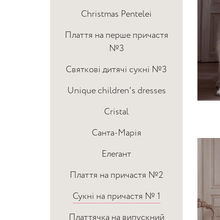
Christmas Pentelei
Плаття на перше причастя
№3
Святкові дитячі сукні №3
Unique children's dresses
Cristal
Санта-Марія
Елегант
Плаття на причастя №2
Сукні на причастя № 1
Платтячка на випускний