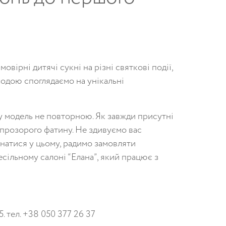
ірні дитячі сукні на різні святкові події,
олодою споглядаємо на унікальні
у модель не повторною. Як завжди присутні
 прозорого фатину. Не здивуємо вас
атися у цьому, радимо замовляти
есільному салоні “Елана”, який працює з
. тел. +38 050 377 26 37