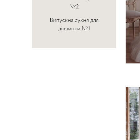
№2
Випускна сукня для
дівчинки №1