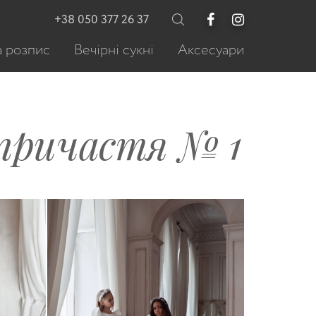
+38 050 377 26 37
 розпис
Вечірні сукні
Аксесуари
 причастя № 1