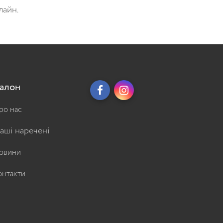
лайн.
алон
ро нас
аші наречені
овини
онтакти