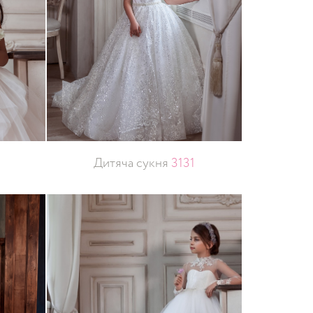
Дитяча сукня
3131