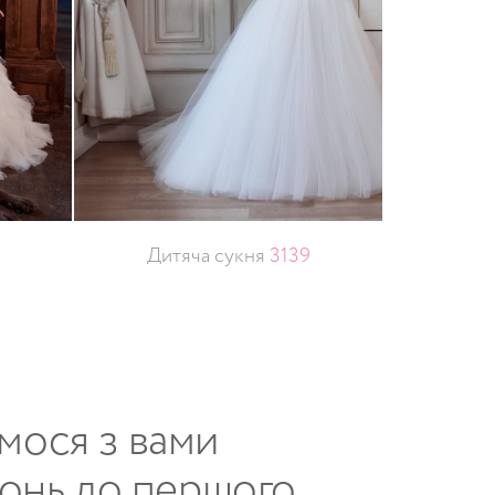
Дитяча сукня
3139
имося з вами
конь до першого