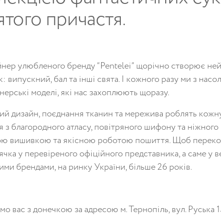
ятого причастя.
нер улюбленого бренду “Pentelei” щорічно створює неймов
як: випускний, бал та інші свята. І кожного разу ми з нас
нерські моделі, які нас захоплюють щоразу.
ий дизайн, поєднання тканин та мережива роблять кожн
я з благородного атласу, повітряного шифону та ніжного
ю вишивкою та якісною роботою пошиття. Щоб перекон
ячка у перевіреного офіційного представника, а саме у в
ими брендами, на ринку України, більше 26 років.
мо вас з донечкою за адресою м. Тернопіль, вул. Руська 15