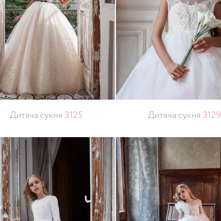
Дитяча сукня
3125
Дитяча сукня
3129