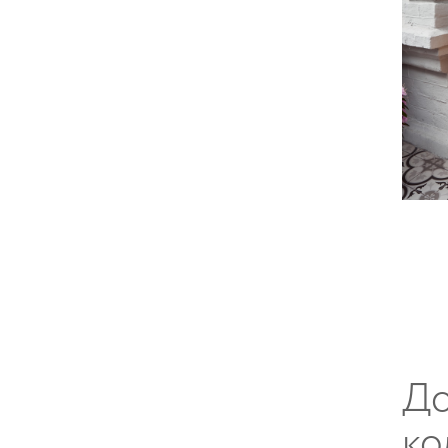
До
ко