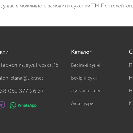
, у вас є можливість замовити сукенки ТМ Пентелей он
кти
Каталог
С
.Тернопіль, вул. Руська, 15
Весільні сукні
П
alon-elana@ukr.net
Н
Вечірні сукні
38 050 377 26 37
Дитячі плаття
Н
Аксесуари
К