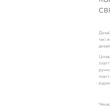
св
Дизай
такі 
дизай
Цікав
платт
ручно
платт
відом
Чекає