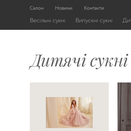
Салон
Новини
Контакти
Весільні сукні
Випускні сукні
Дит
Дитячі сукні