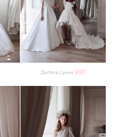
Дитяча сукня
3107