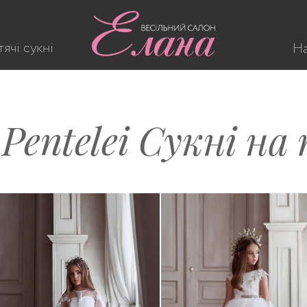
ячі сукні
На
 Pentelei Сукні на