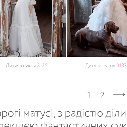
Дитяча сукня
3135
Дитяча сукня
3137
1
2
рогі матусі, з радістю діл
лекцією фантастичних су