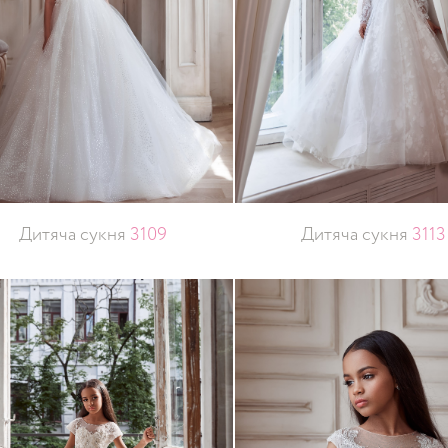
Дитяча сукня
3109
Дитяча сукня
3113