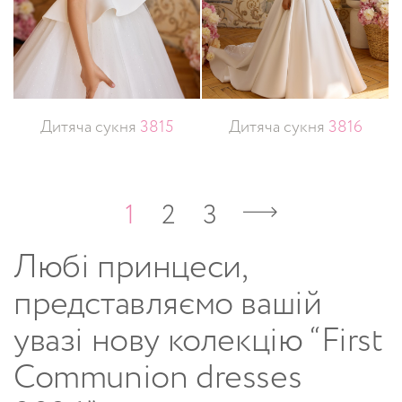
Дитяча сукня
3815
Дитяча сукня
3816
1
2
3
Любі принцеси,
представляємо вашій
увазі нову колекцію “First
Communion dresses