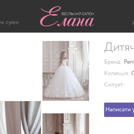
чі сукні
Дитяч
Бренд:
Pen
Колекція:
Силует:
Написати у