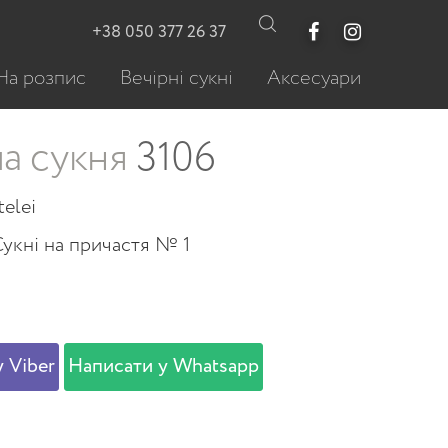
+38 050 377 26 37
На розпис
Вечірні сукні
Аксесуари
а сукня
3106
telei
Сукні на причастя № 1
 Viber
Написати у Whatsapp