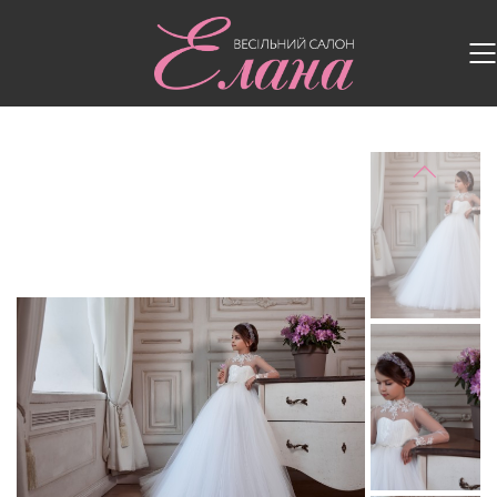
Головна
/
Дитячі сукні
/
Дитяча сукня 3139