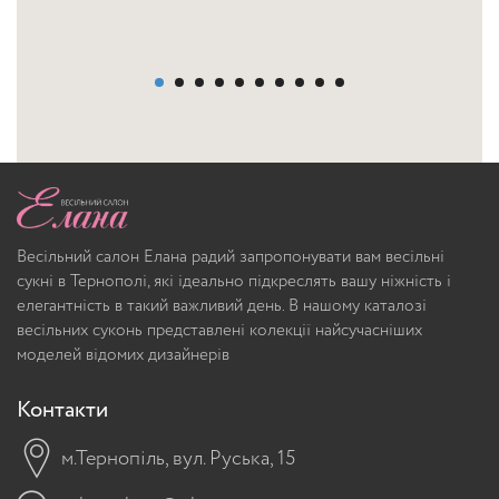
Весільний салон Елана радий запропонувати вам весільні
сукні в Тернополі, які ідеально підкреслять вашу ніжність і
елегантність в такий важливий день. В нашому каталозі
весільних суконь представлені колекції найсучасніших
моделей відомих дизайнерів
Контакти
м.Тернопіль, вул. Руська, 15