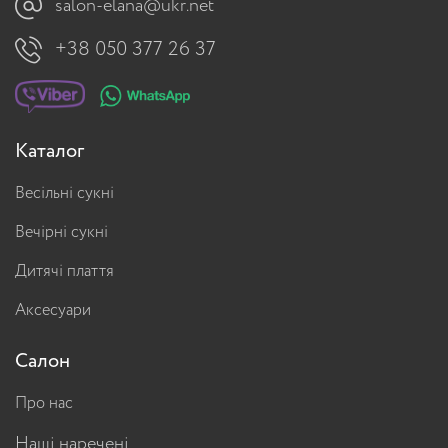
salon-elana@ukr.net
+38 050 377 26 37
Каталог
Весільні сукні
Вечірні сукні
Дитячі плаття
Аксесуари
Салон
Про нас
Наші наречені