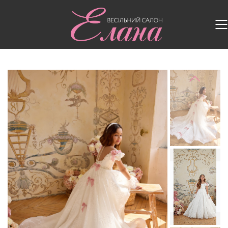
Головна
/
Дитячі сукні
/
Дитяча сукня 3802