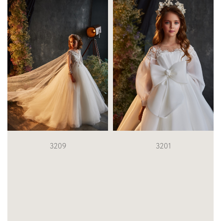
3201
3818 /6