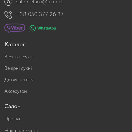
salon-elana@ukr.net
+38 050 377 26 37
Каталог
Весільні сукні
Вечірні сукні
Дитячі плаття
Аксесуари
Салон
Про нас
Наші наречені