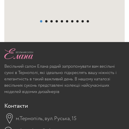
Весільний салон Елана радий запропонувати вам весільні
сукні в Тернополі, які ідеально підкреслять вашу ніжність і
елегантність в такий важливий день. В нашому каталозі
весільних суконь представлені колекції найсучасніших
моделей відомих дизайнерів
Контакти
м.Тернопіль, вул. Руська, 15