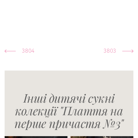
3804
3803
Інші дитячі сукні
колекції "Плаття на
перше причастя №3"