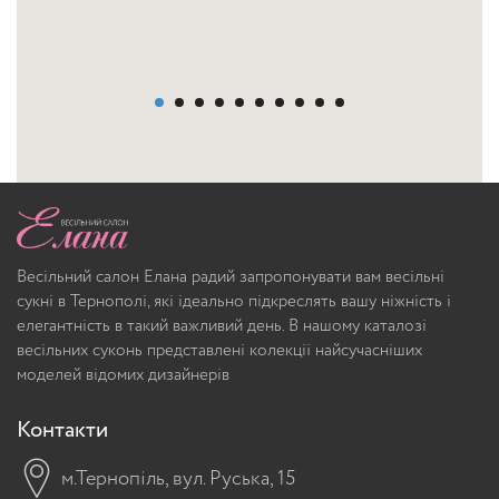
Весільний салон Елана радий запропонувати вам весільні
сукні в Тернополі, які ідеально підкреслять вашу ніжність і
елегантність в такий важливий день. В нашому каталозі
весільних суконь представлені колекції найсучасніших
моделей відомих дизайнерів
Контакти
м.Тернопіль, вул. Руська, 15