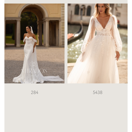
5438
5202