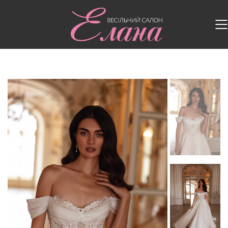
Головна
/
Весільні сукні
/
Весільна сукня RE245
Arizona