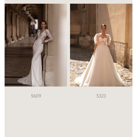
5323
MD 216