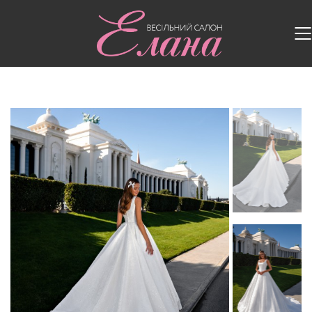
Головна
/
Весільні сукні
/
Весільна сукня S-555-
CLEOPATRA