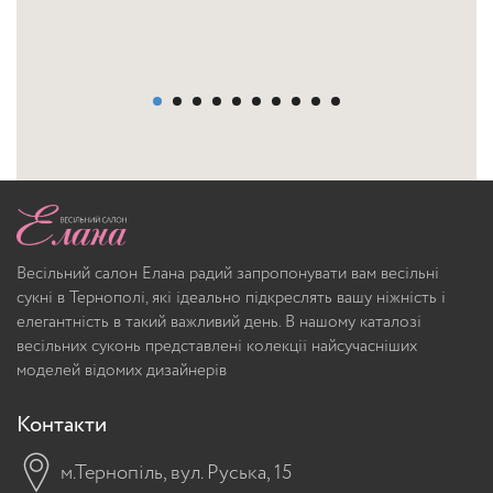
Весільний салон Елана радий запропонувати вам весільні
сукні в Тернополі, які ідеально підкреслять вашу ніжність і
елегантність в такий важливий день. В нашому каталозі
весільних суконь представлені колекції найсучасніших
моделей відомих дизайнерів
Контакти
м.Тернопіль, вул. Руська, 15