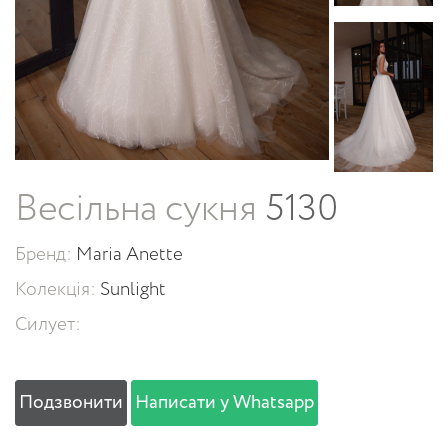
Весільна сукня
5130
Бренд:
Maria Anette
Колекція:
Sunlight
Силует:
Подзвонити
Написати у Whatsapp