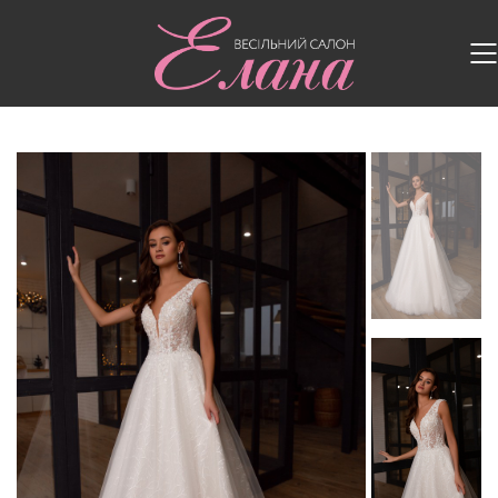
Головна
/
Весільні сукні
/
Весільна сукня 5130