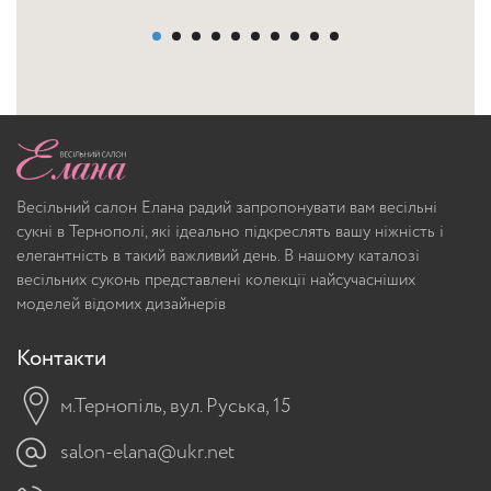
Весільний салон Елана радий запропонувати вам весільні
сукні в Тернополі, які ідеально підкреслять вашу ніжність і
елегантність в такий важливий день. В нашому каталозі
весільних суконь представлені колекції найсучасніших
моделей відомих дизайнерів
Контакти
м.Тернопіль, вул. Руська, 15
salon-elana@ukr.net