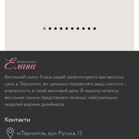
Весільний салон Елана радий запропонувати вам весільні
сукні в Тернополі, які ідеально підкреслять вашу ніжність і
елегантність в такий важливий день. В нашому каталозі
весільних суконь представлені колекції найсучасніших
моделей відомих дизайнерів
Контакти
м.Тернопіль, вул. Руська, 15