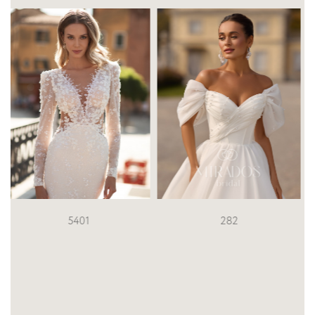
282
2823