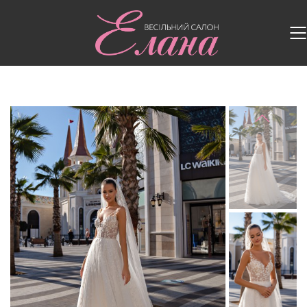
Головна
/
Весільні сукні
/
Весільна сукня S-543-
CASSIA