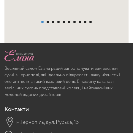
Весільний салон Елана радий запропонувати вам весільні
сукні в Тернополі, які ідеально підкреслять вашу ніжність і
елегантність в такий важливий день. В нашому каталозі
весільних суконь представлені колекції найсучасніших
моделей відомих дизайнерів
Контакти
м.Тернопіль, вул. Руська, 15