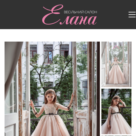
Головна
/
Дитячі сукні
/
Дитяча сукня 3121