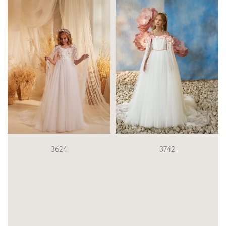
3742
3434