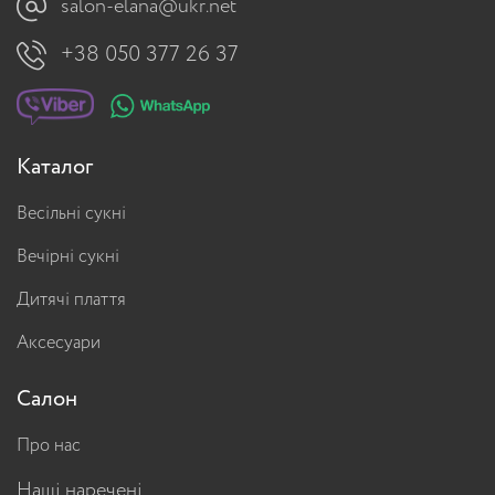
salon-elana@ukr.net
+38 050 377 26 37
Каталог
Весільні сукні
Вечірні сукні
Дитячі плаття
Аксесуари
Салон
Про нас
Наші наречені