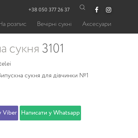
+38 050 377 26 37
На розпис
Вечірні сукні
Аксесуари
а сукня
3101
telei
Випускна сукня для дівчинки №1
 Viber
Написати у Whatsapp