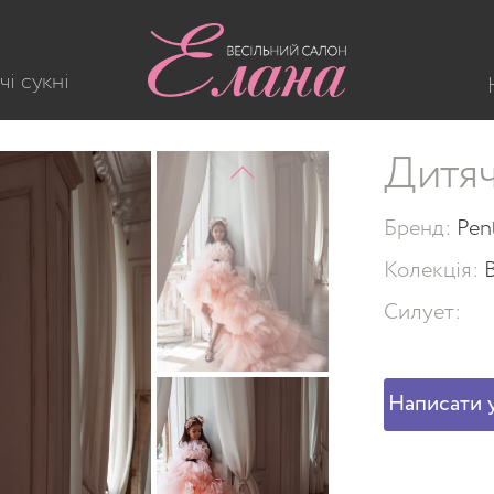
чі сукні
Дитяч
Бренд:
Pen
Колекція:
Силует:
Написати у