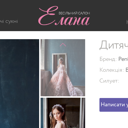
чі сукні
Дитяч
Бренд:
Pen
Колекція:
Силует:
Написати у