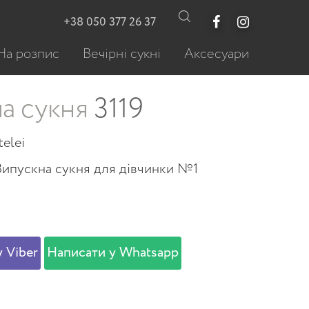
+38 050 377 26 37
На розпис
Вечірні сукні
Аксесуари
а сукня
3119
telei
Випускна сукня для дівчинки №1
 Viber
Написати у Whatsapp