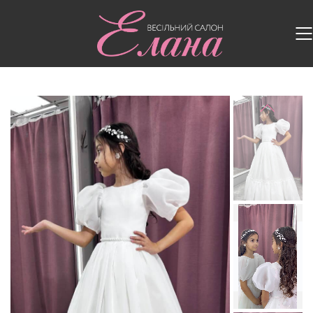
Головна
/
Дитячі сукні
/
Дитяча сукня Білосніжка 2