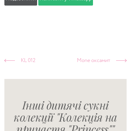
KL 012
Mone оксамит
Інші дитячі сукні
колекції "Колекція на
причастя "Princess""