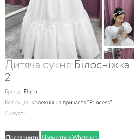
Дитяча сукня
Білосніжка
2
Бренд:
Elana
Колекція:
Колекція на причастя "Princess"
Силует:
Подзвонити
Написати у Whatsapp