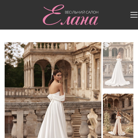
Головна
/
Весільні сукні
/
Весільна сукня 2715