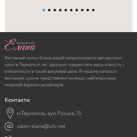
Весільний салон Елана радий запропонувати вам весільні
сукні в Тернополі, які ідеально підкреслять вашу ніжність і
елегантність в такий важливий день. В нашому каталозі
весільних суконь представлені колекції найсучасніших
моделей відомих дизайнерів
Контакти
м.Тернопіль, вул. Руська, 15
salon-elana@ukr.net