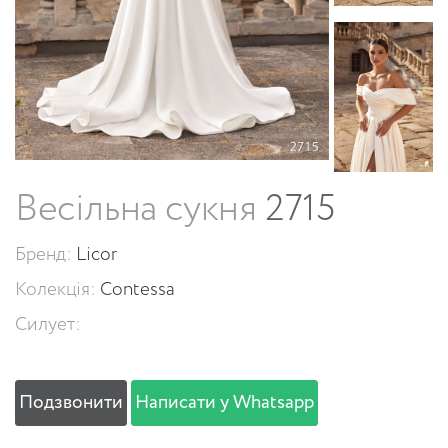
Весільна сукня
2715
Бренд:
Licor
Колекція:
Contessa
Силует:
Подзвонити
Написати у Whatsapp