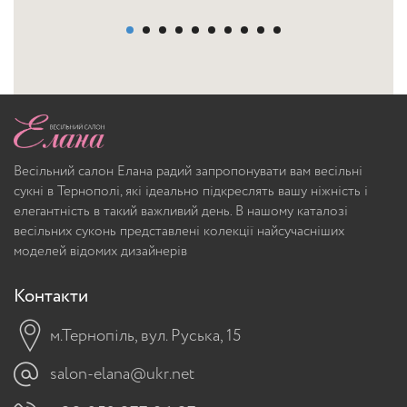
Весільний салон Елана радий запропонувати вам весільні
сукні в Тернополі, які ідеально підкреслять вашу ніжність і
елегантність в такий важливий день. В нашому каталозі
весільних суконь представлені колекції найсучасніших
моделей відомих дизайнерів
Контакти
м.Тернопіль, вул. Руська, 15
salon-elana@ukr.net