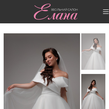
Головна
/
Весільні сукні
/
Весільна сукня WO-01