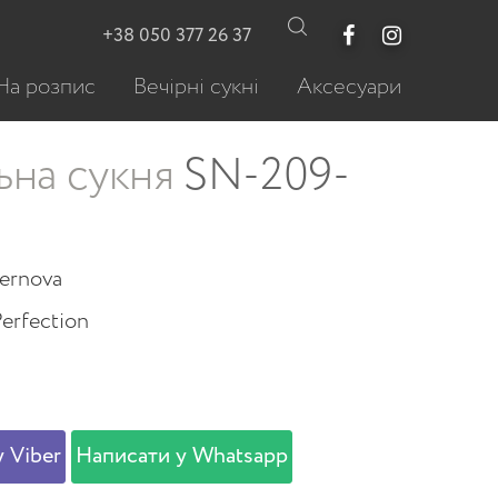
+38 050 377 26 37
На розпис
Вечірні сукні
Аксесуари
ьна сукня
SN-209-
ernova
Perfection
 Viber
Написати у Whatsapp