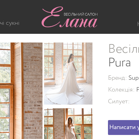
N-209-Pura
чі сукні
Весіл
Pura
Бренд:
Sup
Колекція:
Силует:
Написати у