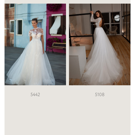
5108
5306