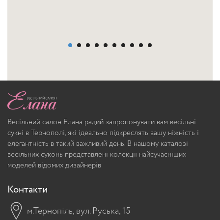
Весільний салон Елана радий запропонувати вам весільні
сукні в Тернополі, які ідеально підкреслять вашу ніжність і
елегантність в такий важливий день. В нашому каталозі
весільних суконь представлені колекції найсучасніших
моделей відомих дизайнерів
Контакти
м.Тернопіль, вул. Руська, 15