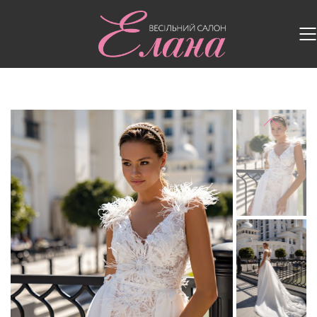
Головна
/
Весільні сукні
/
Весільна сукня S-545-
CIARA