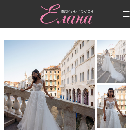
Головна
/
Весільні сукні
/
Весільна сукня 214