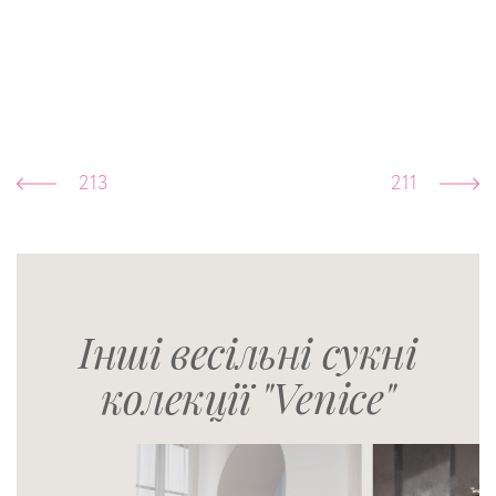
213
211
Інші весільні сукні
колекції "Venice"