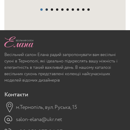
Весільний салон Елана радий запропонувати вам весільні
сукні в Тернополі, які ідеально підкреслять вашу ніжність і
елегантність в такий важливий день. В нашому каталозі
весільних суконь представлені колекції найсучасніших
моделей відомих дизайнерів
Контакти
м.Тернопіль, вул. Руська, 15
salon-elana@ukr.net