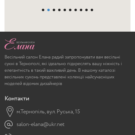
Весільний салон Елана радий запропонувати вам весільні
сукні в Тернополі, які ідеально підкреслять вашу ніжність і
елегантність в такий важливий день. В нашому каталозі
весільних суконь представлені колекції найсучасніших
моделей відомих дизайнерів
Контакти
м.Тернопіль, вул. Руська, 15
salon-elana@ukr.net