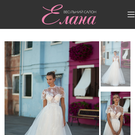
Головна
/
Весільні сукні
/
Весільна сукня 5442