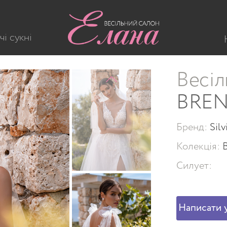
S-582-BRENDA
чі сукні
Весіл
BRE
Бренд:
Sil
Колекція:
Силует:
Написати у