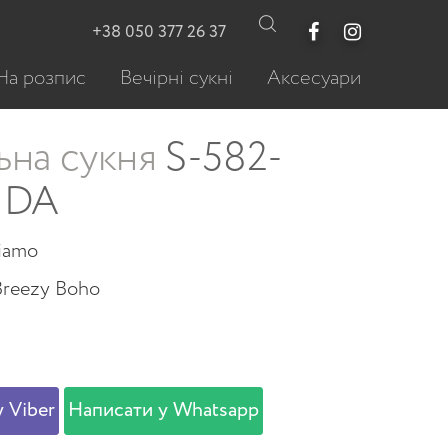
+38 050 377 26 37
На розпис
Вечірні сукні
Аксесуари
ьна сукня
S-582-
NDA
viamo
Breezy Boho
 Viber
Написати у Whatsapp