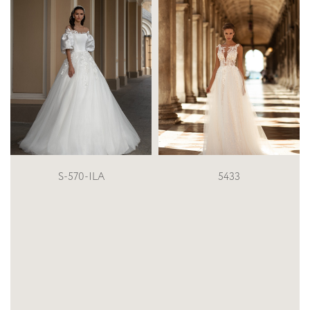
5433
5300