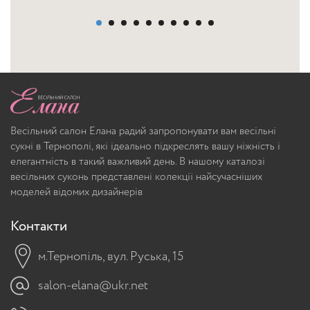
Весільний салон Елана радий запропонувати вам весільні
сукні в Тернополі, які ідеально підкреслять вашу ніжність і
елегантність в такий важливий день. В нашому каталозі
весільних суконь представлені колекції найсучасніших
моделей відомих дизайнерів
Контакти
м.Тернопіль, вул. Руська, 15
salon-elana@ukr.net