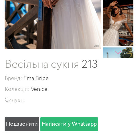
Весільна сукня
213
Бренд:
Ema Bride
Колекція:
Venice
Силует:
Подзвонити
Написати у Whatsapp