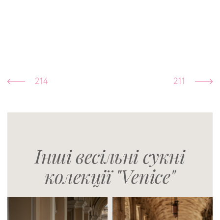
214
211
Інші весільні сукні
колекції "Venice"