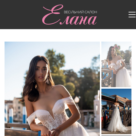
Головна
/
Весільні сукні
/
Весільна сукня 213