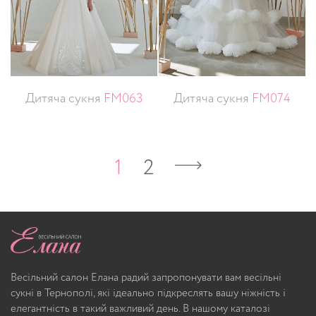
Дитяча сукня
FM063
Дитяча сукня
FM074
1
2
Весільний салон Елана радий запропонувати вам весільні
сукні в Тернополі, які ідеально підкреслять вашу ніжність і
елегантність в такий важливий день. В нашому каталозі