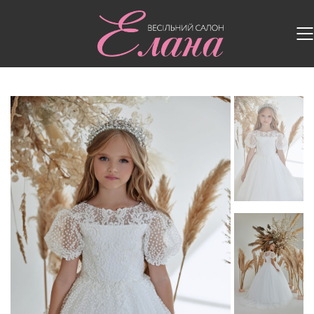
Головна
/
Дитячі сукні
/
Дитяча сукня FM071