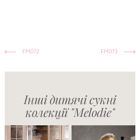
FM072
FM073
Інші дитячі сукні
колекції "Melodie"