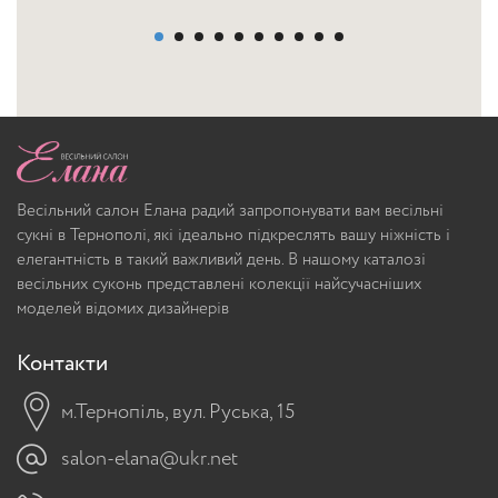
Весільний салон Елана радий запропонувати вам весільні
сукні в Тернополі, які ідеально підкреслять вашу ніжність і
елегантність в такий важливий день. В нашому каталозі
весільних суконь представлені колекції найсучасніших
моделей відомих дизайнерів
Контакти
м.Тернопіль, вул. Руська, 15
salon-elana@ukr.net