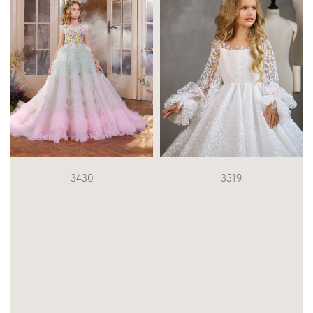
3519
3302