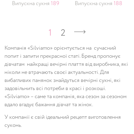
Випускна сукня
189
Випускна сукня
188
1
2
Компанія «Silviamo» орієнтується на сучасний
попит і запити прекрасної статі. Бренд пропонує
дівчатам найкращі вечірні плаття від виробника, які
ніколи не втрачають своєї актуальності. Для
вибагливих панянок знайдуться вечірні сукні, які
задовільнить всі потреби в красі і розкоші.
«Silviamo» – саме та компанія, яка сезон за сезоном
вдало вгадує бажання дівчат та жінок.
У компанії є свій ідеальний рецепт виготовлення
суконь.