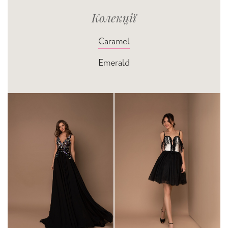
Колекції
Caramel
Emerald