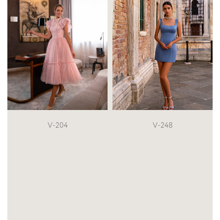
V-248
V-187