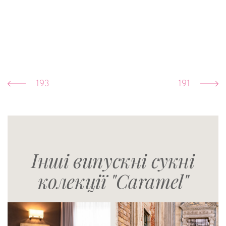
193
191
Інші випускні сукні
колекції "Caramel"