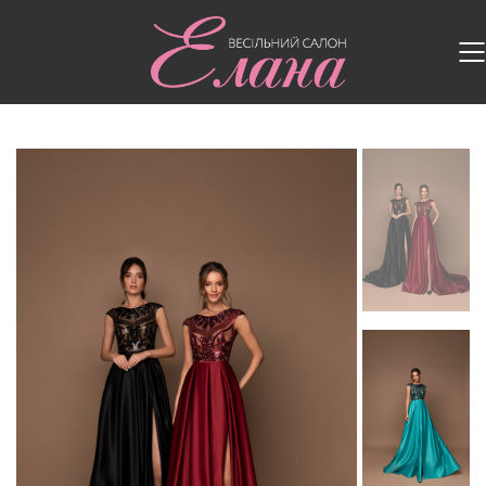
Головна
/
Випускні сукні
/
Випускна сукня 192