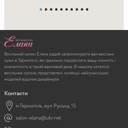
Весільний салон Елана радий запропонувати вам весільні
сукні в Тернополі, які ідеально підкреслять вашу ніжність і
елегантність в такий важливий день. В нашому каталозі
весільних суконь представлені колекції найсучасніших
моделей відомих дизайнерів
Контакти
м.Тернопіль, вул. Руська, 15
salon-elana@ukr.net