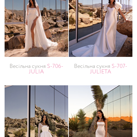
Весільна сукня
S-706-
Весільна сукня
S-707-
JULIA
JULIETA