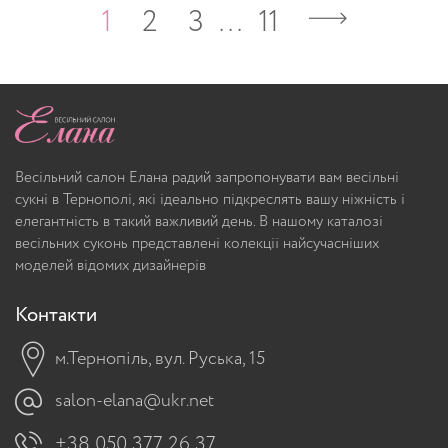
1
2
3
…
11
Весільний салон Елана радий запропонувати вам весільні
сукні в Тернополі, які ідеально підкреслять вашу ніжність і
елегантність в такий важливий день. В нашому каталозі
весільних суконь представлені колекції найсучасніших
моделей відомих дизайнерів
Контакти
м.Тернопіль, вул. Руська, 15
salon-elana@ukr.net
+38 050 377 26 37