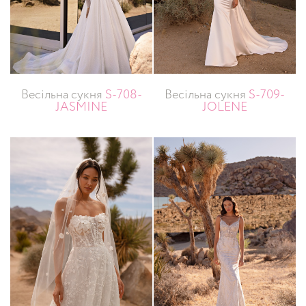
Весільна сукня
S-708-
Весільна сукня
S-709-
JASMINE
JOLENE