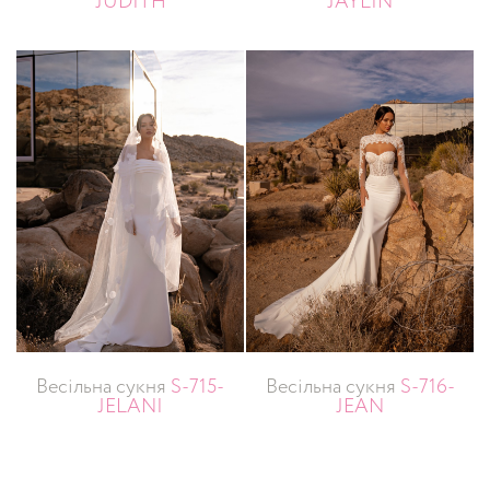
JUDITH
JAYLIN
Весільна сукня
S-715-
Весільна сукня
S-716-
JELANI
JEAN