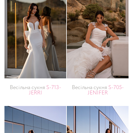
Весільна сукня
S-713-
Весільна сукня
S-705-
JERRI
JENIFER