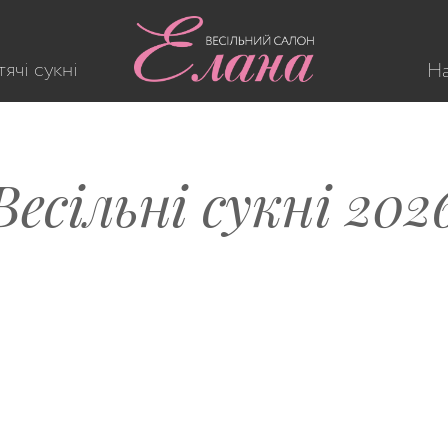
ячі сукні
На
Весільні сукні 202