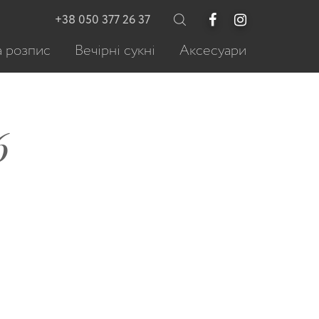
+38 050 377 26 37
 розпис
Вечірні сукні
Аксесуари
6