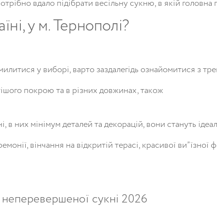
потрібно
вдало
підібрати
весільну
сукню
,
в
якій
головна
аїні
,
у
м
.
Тернополі
?
милитися
у
виборі
,
варто
заздалегідь
ознайомитися
з
тре
ішого
покрою
та
в
різних
довжинах
, також
ні
,
в
них
мінімум
деталей
та
декорацій
,
вони
стануть
ідеа
ремонії
,
вінчання
на
відкритій
терасі
,
красивої
ви”їзної
ф
,
неперевершеної
сукні 2026