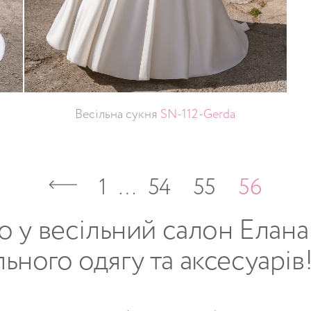
Весільна сукня
SN-112-Gerda
1
…
54
55
56
о
у
весільний
салон
Елана
льного
одягу
та
аксесуарів