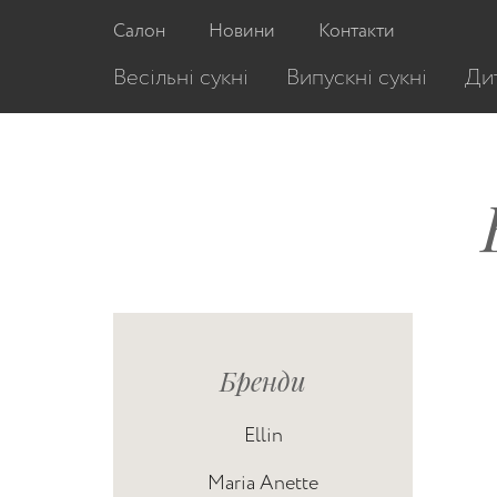
Салон
Новини
Контакти
Весільні сукні
Випускні сукні
Дит
Бренди
Ellin
Maria Anette