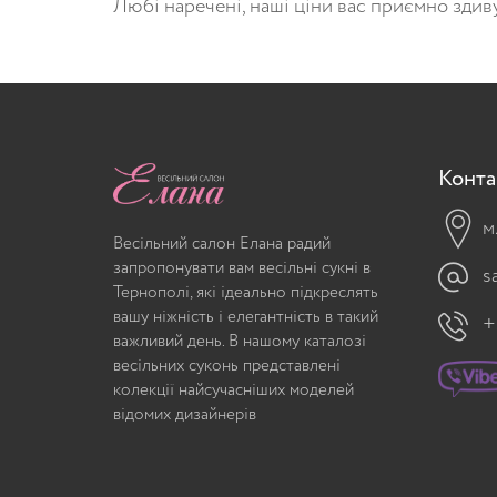
Любі наречені, наші ціни
вас
приємно
здив
Конта
м
Весільний салон Елана радий
запропонувати вам весільні сукні в
s
Тернополі, які ідеально підкреслять
вашу ніжність і елегантність в такий
+
важливий день. В нашому каталозі
весільних суконь представлені
колекції найсучасніших моделей
відомих дизайнерів