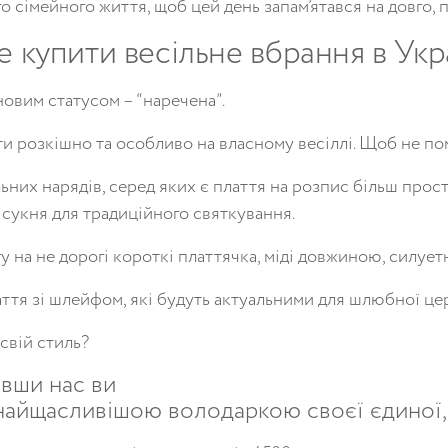
го
сімейного
життя
,
щоб
цей
день
запам
’
ятався
на
довго
,
е
купити
весільне
вбрання
в
Укр
новим
статусом
– “
наречена
”.
ти
розкішно
та
особливо
на
власному
весіллі
.
Щоб
не
по
льних
нарядів
,
серед
яких
є
плаття
на
розпис
більш
прост
сукня
для
традиційного
святкування
.
гу
на
не
дорогі
короткі
платтячка
,
міді
довжиною
,
силует
аття
зі
шлейфом
,
які
будуть
актуальними
для
шлюбної
це
свій
стиль
?
авши нас ви
найщасливішою
володаркою
своєї
єдиної