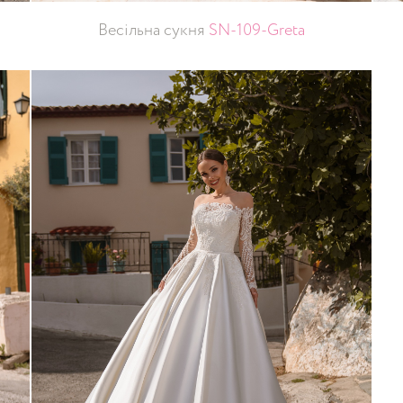
Весільна сукня
SN-109-Greta