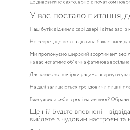
це
дивовижне
свято
,
воно
є
початком
ново
У
вас
постало
питання
,
д
Наш
бутік
відчиняє
свої
двері
і
вітає
вас
із
Не
секрет
,
що
кожна
дівчина
бажає
вигляда
Ми
пропонуємо
широкий
асортимент
весі
на вас чекатиме об”ємна фатинова
весільна
Для
камерної
вечірки
радимо
звернути
ува
На
далі
залишаються
трендовими
пишні
пл
Вже
уявили
себе
в
ролі
нареченої
?
Обрали
Ще
ні
?
Будьте
впевнені
– відвід
вийдете
з
чудовим
настроєм
та