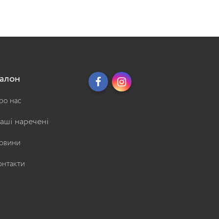
алон
ро нас
аші наречені
овини
онтакти