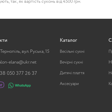
ують
, так, як
вартість
суконь
від
4500
грн
.
кти
Каталог
С
.Тернопіль, вул. Руська, 15
Весільні сукні
П
alon-elana@ukr.net
Н
Вечірні сукні
38 050 377 26 37
Дитячі плаття
Н
Аксесуари
К