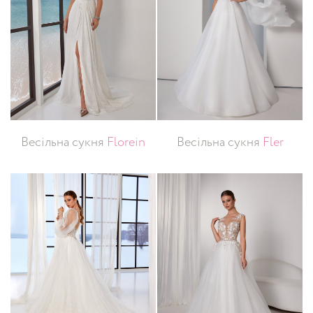
Весільна сукня
Florein
Весільна сукня
Fler