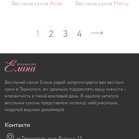
Весільна сукня
Avias
Весільна сукня
Mercy
1
2
3
4
Весільний салон Елана радий запропонувати вам весільні
сукні в Тернополі, які ідеально підкреслять вашу ніжність і
елегантність в такий важливий день. В нашому каталозі
весільних суконь представлені колекції найсучасніших
моделей відомих дизайнерів
Контакти
м.Тернопіль, вул. Руська, 15