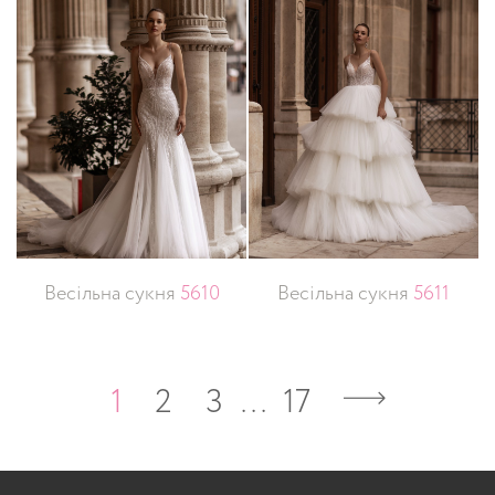
Весільна сукня
5610
Весільна сукня
5611
1
2
3
…
17