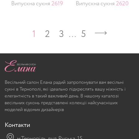
Випускна сукня
2619
Випускна сукня
2620
1
2
3
…
5
Весільний салон Елана радий запропонувати вам весільні
сукні в Тернополі, які ідеально підкреслять вашу ніжність і
елегантність в такий важливий день. В нашому каталозі
весільних суконь представлені колекції найсучасніших
моделей відомих дизайнерів
Контакти
м.Тернопіль, вул. Руська, 15