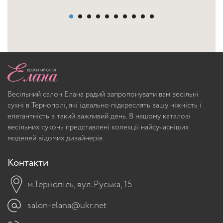
Весільний салон Елана радий запропонувати вам весільні
сукні в Тернополі, які ідеально підкреслять вашу ніжність і
елегантність в такий важливий день. В нашому каталозі
весільних суконь представлені колекції найсучасніших
моделей відомих дизайнерів
Контакти
м.Тернопіль, вул. Руська, 15
salon-elana@ukr.net