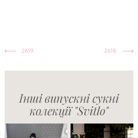
2619
2618
Інші випускні сукні
колекції "Svitlo"