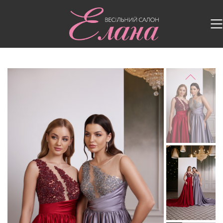
Головна
/
Випускні сукні
/
Випускна сукня 2617