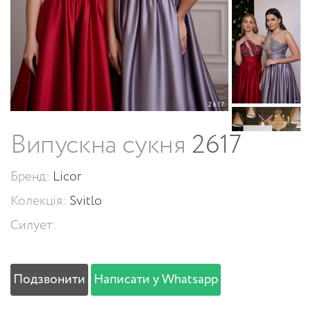
Випускна сукня
2617
Бренд:
Licor
Колекція:
Svitlo
Силует:
Подзвонити
Написати у Whatsapp