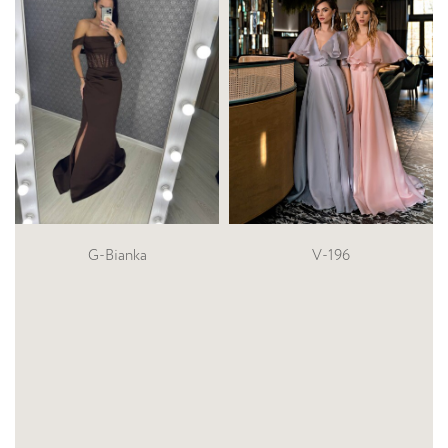
V-196
2602