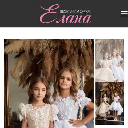
Головна
/
Дитячі сукні
/
Дитяча сукня 2309-