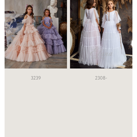
3239
2308-