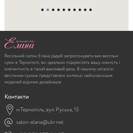
Весільний салон Елана радий запропонувати вам весільні
сукні в Тернополі, які ідеально підкреслять вашу ніжність і
елегантність в такий важливий день. В нашому каталозі
весільних суконь представлені колекції найсучасніших
моделей відомих дизайнерів
Контакти
м.Тернопіль, вул. Руська, 15
salon-elana@ukr.net