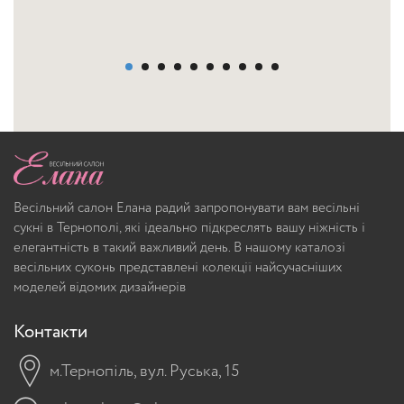
Весільний салон Елана радий запропонувати вам весільні
сукні в Тернополі, які ідеально підкреслять вашу ніжність і
елегантність в такий важливий день. В нашому каталозі
весільних суконь представлені колекції найсучасніших
моделей відомих дизайнерів
Контакти
м.Тернопіль, вул. Руська, 15