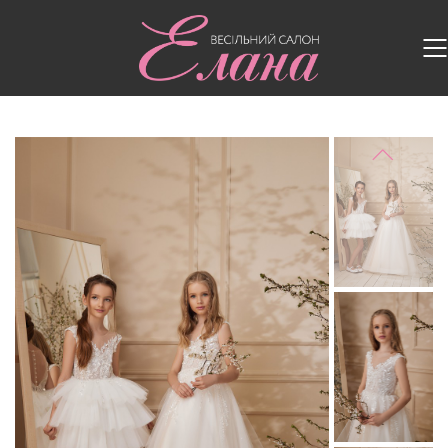
Головна
/
Дитячі сукні
/
Дитяча сукня vs-175