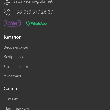
salon-elana@ukr.net
+38 050 377 26 37
Каталог
Весільні сукні
Вечірні сукні
Дитячі плаття
Аксесуари
Салон
Про нас
Наші наречені