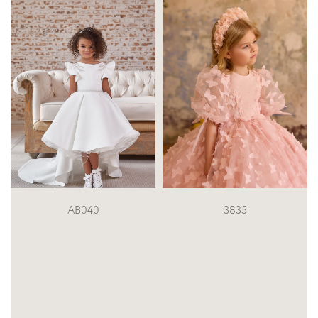
0
3835
Любов