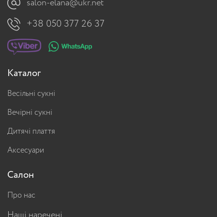
salon-elana@ukr.net
+38 050 377 26 37
Каталог
Весільні сукні
Вечірні сукні
Дитячі плаття
Аксесуари
Салон
Про нас
Наші наречені