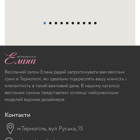
Весільний салон Елана радий запропонувати вам весільні
сукні в Тернополі, які ідеально підкреслять вашу ніжність і
елегантність в такий важливий день. В нашому каталозі
весільних суконь представлені колекції найсучасніших
моделей відомих дизайнерів
Контакти
м.Тернопіль, вул. Руська, 15