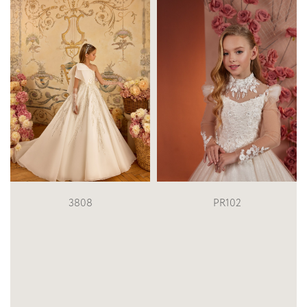
PR102
3604