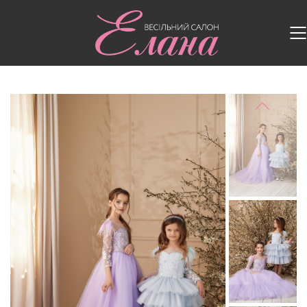
Головна
/
Дитячі сукні
/
Дитяча сукня vs-174