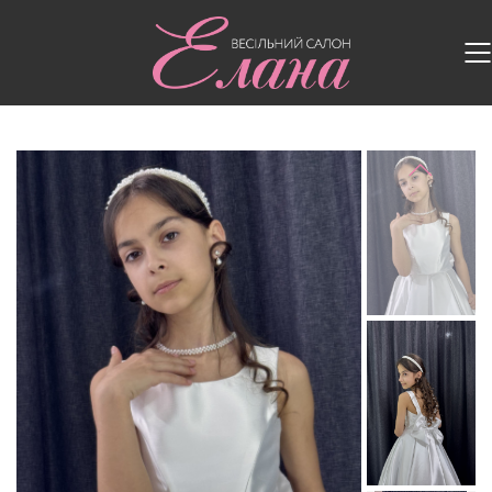
Головна
/
Дитячі сукні
/
Дитяча сукня Mikado