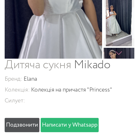
Дитяча сукня
Mikado
Бренд:
Elana
Колекція:
Колекція на причастя "Princess"
Силует:
Подзвонити
Написати у Whatsapp