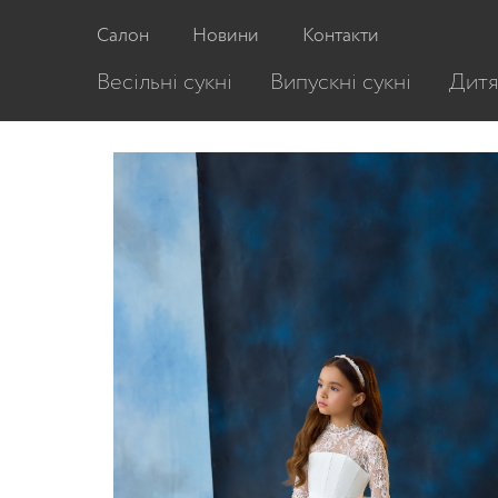
Головна
/
Дитячі сукні
/
Дитяча сукня 3713
Салон
Новини
Контакти
Весільні сукні
Випускні сукні
Дитя