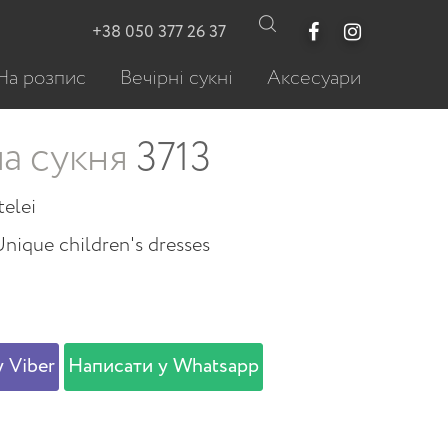
+38 050 377 26 37
На розпис
Вечірні сукні
Аксесуари
а сукня
3713
telei
nique children's dresses
 Viber
Написати у Whatsapp