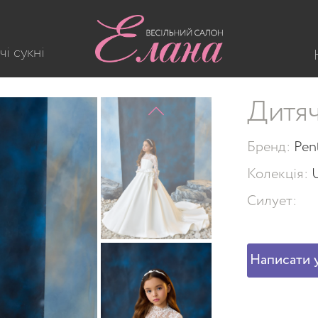
чі сукні
Дитяч
Бренд:
Pen
Колекція:
U
Силует:
Написати у