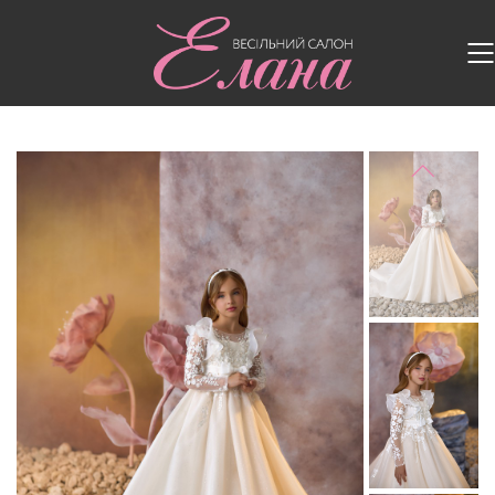
Головна
/
Дитячі сукні
/
Дитяча сукня 3743