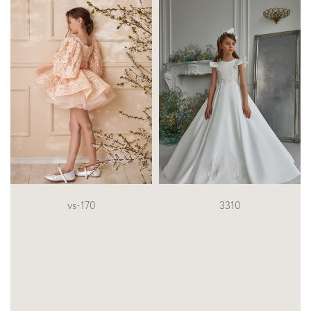
3310
3425