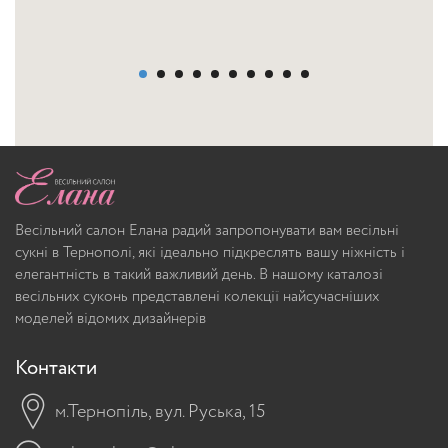
Весільний салон Елана радий запропонувати вам весільні
сукні в Тернополі, які ідеально підкреслять вашу ніжність і
елегантність в такий важливий день. В нашому каталозі
весільних суконь представлені колекції найсучасніших
моделей відомих дизайнерів
Контакти
м.Тернопіль, вул. Руська, 15