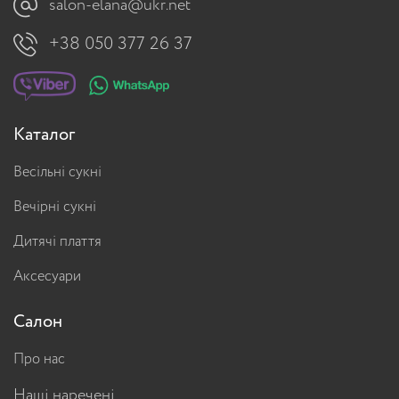
salon-elana@ukr.net
+38 050 377 26 37
Каталог
Весільні сукні
Вечірні сукні
Дитячі плаття
Аксесуари
Салон
Про нас
Наші наречені