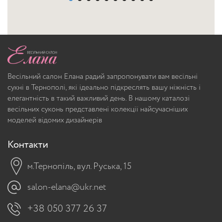
Весільний салон Елана радий запропонувати вам весільні
сукні в Тернополі, які ідеально підкреслять вашу ніжність і
елегантність в такий важливий день. В нашому каталозі
весільних суконь представлені колекції найсучасніших
моделей відомих дизайнерів
Контакти
м.Тернопіль, вул. Руська, 15
salon-elana@ukr.net
+38 050 377 26 37