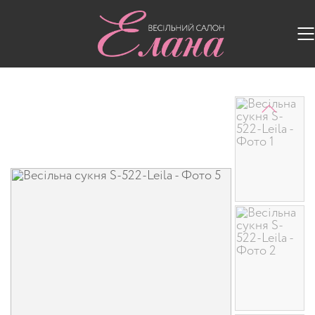
Головна
/
Весільні сукні
/
Весільна сукня S-522-Leila