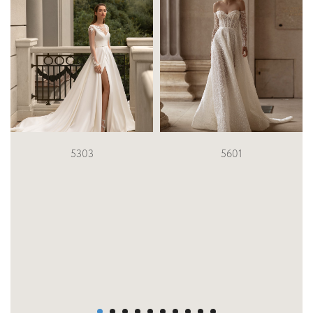
5601
2823