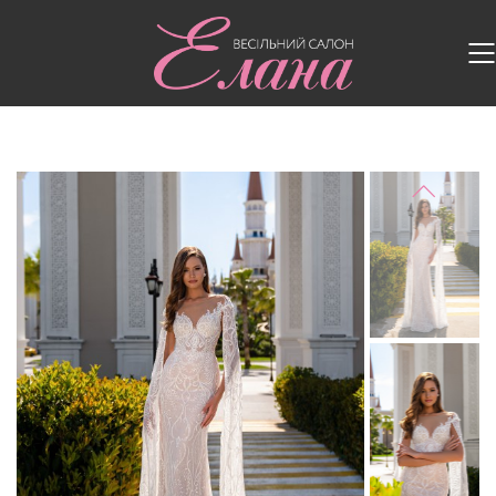
Головна
/
Весільні сукні
/
Весільна сукня S-541-
COLLETE