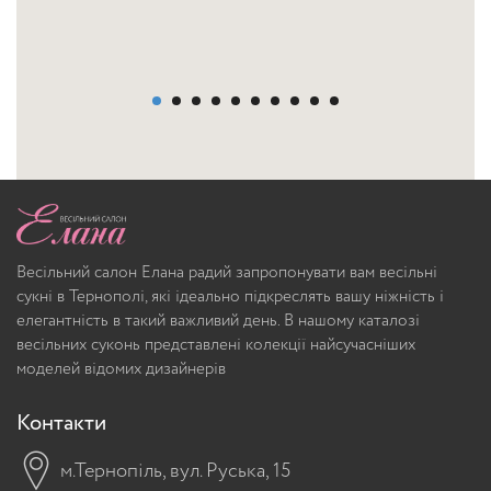
Весільний салон Елана радий запропонувати вам весільні
сукні в Тернополі, які ідеально підкреслять вашу ніжність і
елегантність в такий важливий день. В нашому каталозі
весільних суконь представлені колекції найсучасніших
моделей відомих дизайнерів
Контакти
м.Тернопіль, вул. Руська, 15