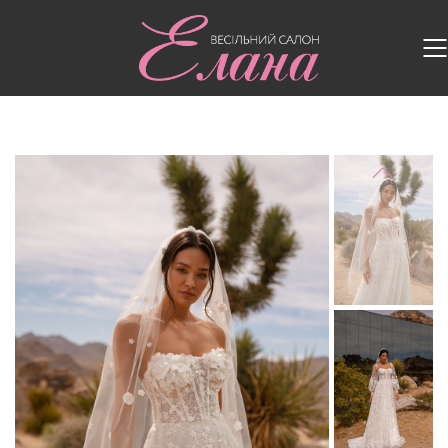
Головна
/
Весільні сукні
/
Весільна сукня S-710-
JESICA