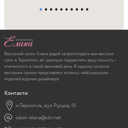
Весільний салон Елана радий запропонувати вам весільні
сукні в Тернополі, які ідеально підкреслять вашу ніжність і
елегантність в такий важливий день. В нашому каталозі
весільних суконь представлені колекції найсучасніших
моделей відомих дизайнерів
Контакти
м.Тернопіль, вул. Руська, 15
salon-elana@ukr.net