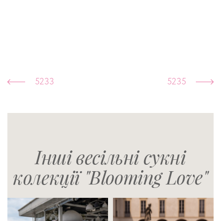
5233
5235
Інші весільні сукні
колекції "Blooming Love"