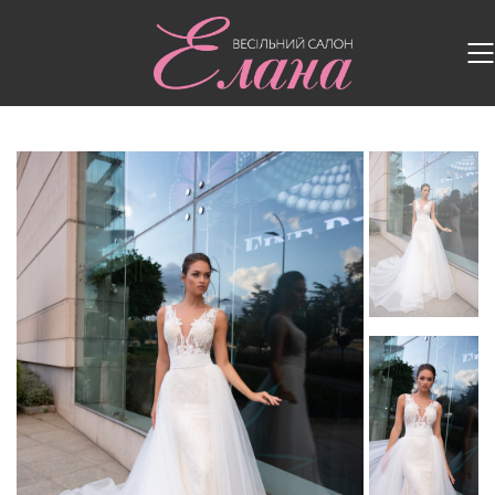
Головна
/
Весільні сукні
/
Весільна сукня 5234