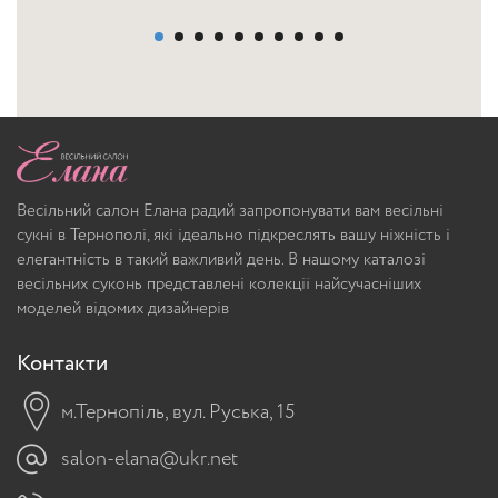
Весільний салон Елана радий запропонувати вам весільні
сукні в Тернополі, які ідеально підкреслять вашу ніжність і
елегантність в такий важливий день. В нашому каталозі
весільних суконь представлені колекції найсучасніших
моделей відомих дизайнерів
Контакти
м.Тернопіль, вул. Руська, 15
salon-elana@ukr.net