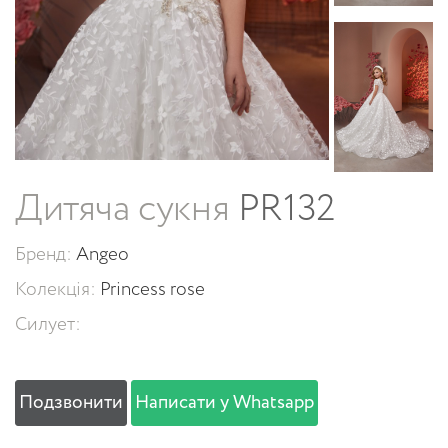
Дитяча сукня
PR132
Бренд:
Angeo
Колекція:
Princess rose
Силует:
Подзвонити
Написати у Whatsapp