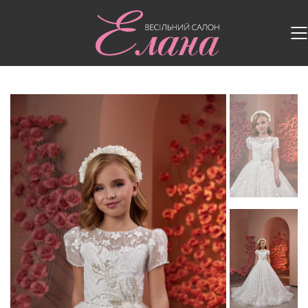
Головна
/
Дитячі сукні
/
Дитяча сукня PR132